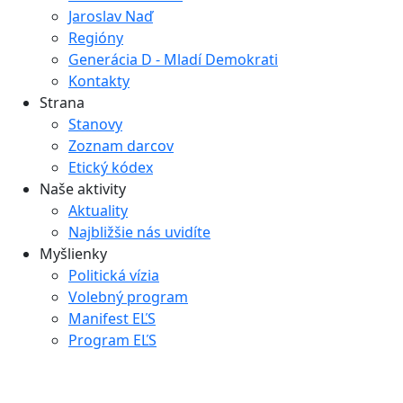
Jaroslav Naď
Regióny
Generácia D - Mladí Demokrati
Kontakty
Strana
Stanovy
Zoznam darcov
Etický kódex
Naše aktivity
Aktuality
Najbližšie nás uvidíte
Myšlienky
Politická vízia
Volebný program
Manifest EĽS
Program EĽS