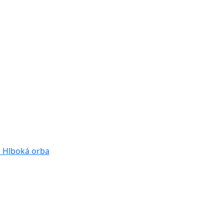
a
Hlboká orba