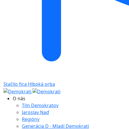
Stačilo fica
Hlboká orba
O nás
Tím Demokratov
Jaroslav Naď
Regióny
Generácia D - Mladí Demokrati