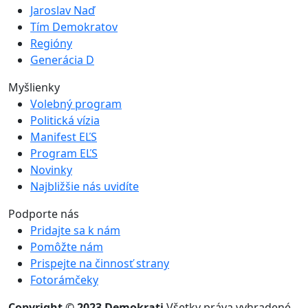
Jaroslav Naď
Tím Demokratov
Regióny
Generácia D
Myšlienky
Volebný program
Politická vízia
Manifest EĽS
Program EĽS
Novinky
Najbližšie nás uvidíte
Podporte nás
Pridajte sa k nám
Pomôžte nám
Prispejte na činnosť strany
Fotorámčeky
Copyright © 2023 Demokrati
Všetky práva vyhradené.