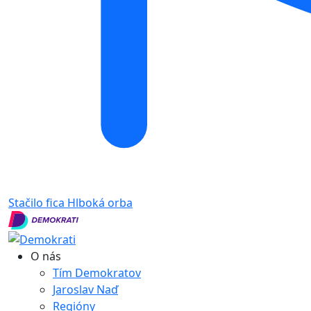
Stačilo fica
Hlboká orba
O nás
Tím Demokratov
Jaroslav Naď
Regióny