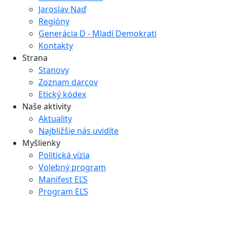
Jaroslav Naď
Regióny
Generácia D - Mladí Demokrati
Kontakty
Strana
Stanovy
Zoznam darcov
Etický kódex
Naše aktivity
Aktuality
Najbližšie nás uvidíte
Myšlienky
Politická vízia
Volebný program
Manifest EĽS
Program EĽS