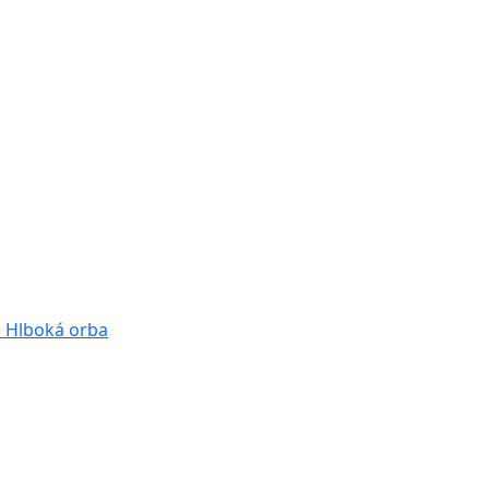
a
Hlboká orba