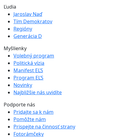
Ľudia
Jaroslav Naď
Tím Demokratov
Regióny
Generácia D
Myšlienky
Volebný program
Politická vízia
Manifest EĽS
Program EĽS
Novinky
Najbližšie nás uvidíte
Podporte nás
Pridajte sa k nám
Pomôžte nám
Prispejte na činnosť strany
Fotorámčeky