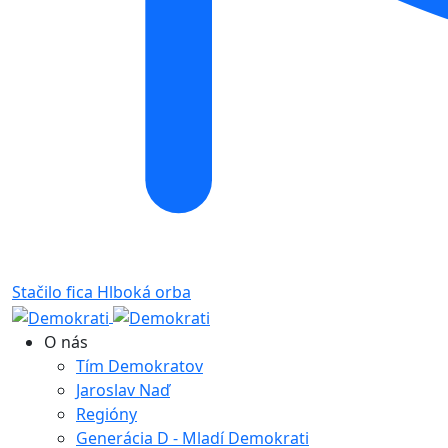
Stačilo fica
Hlboká orba
O nás
Tím Demokratov
Jaroslav Naď
Regióny
Generácia D - Mladí Demokrati