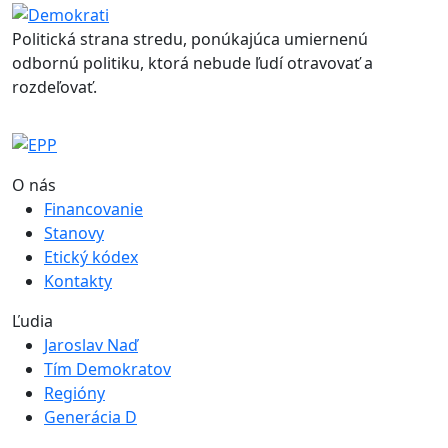
Politická strana stredu, ponúkajúca umiernenú
odbornú politiku, ktorá nebude ľudí otravovať a
rozdeľovať.
O nás
Financovanie
Stanovy
Etický kódex
Kontakty
Ľudia
Jaroslav Naď
Tím Demokratov
Regióny
Generácia D