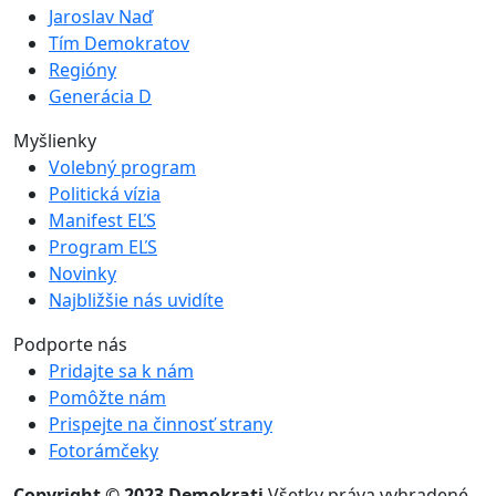
Jaroslav Naď
Tím Demokratov
Regióny
Generácia D
Myšlienky
Volebný program
Politická vízia
Manifest EĽS
Program EĽS
Novinky
Najbližšie nás uvidíte
Podporte nás
Pridajte sa k nám
Pomôžte nám
Prispejte na činnosť strany
Fotorámčeky
Copyright © 2023 Demokrati
Všetky práva vyhradené.