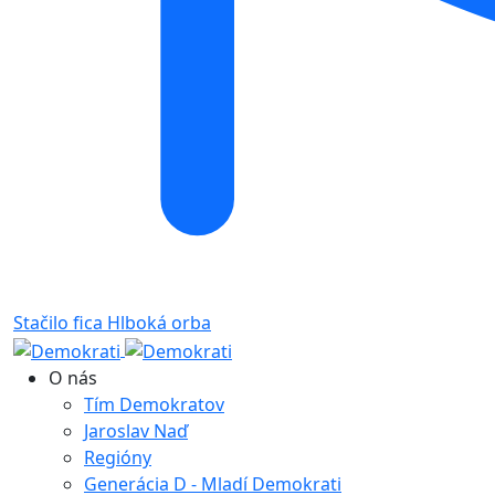
Stačilo fica
Hlboká orba
O nás
Tím Demokratov
Jaroslav Naď
Regióny
Generácia D - Mladí Demokrati