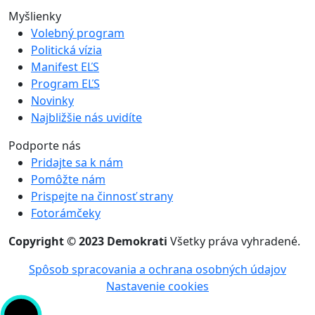
Myšlienky
Volebný program
Politická vízia
Manifest EĽS
Program EĽS
Novinky
Najbližšie nás uvidíte
Podporte nás
Pridajte sa k nám
Pomôžte nám
Prispejte na činnosť strany
Fotorámčeky
Copyright © 2023 Demokrati
Všetky práva vyhradené.
Spôsob spracovania a ochrana osobných údajov
Nastavenie cookies