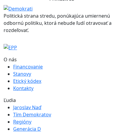
Politická strana stredu, ponúkajúca umiernenú
odbornú politiku, ktorá nebude ľudí otravovať a
rozdeľovať.
O nás
Financovanie
Stanovy
Etický kódex
Kontakty
Ľudia
Jaroslav Naď
Tím Demokratov
Regióny
Generácia D