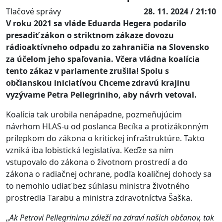
Tlačové správy
28. 11. 2024 / 21:10
V roku 2021 sa vláde Eduarda Hegera podarilo
presadiť zákon o striktnom zákaze dovozu
rádioaktívneho odpadu zo zahraničia na Slovensko
za účelom jeho spaľovania. Včera vládna koalícia
tento zákaz v parlamente zrušila! Spolu s
občianskou iniciatívou Chceme zdravú krajinu
vyzývame Petra Pellegriniho, aby návrh vetoval.
Koalícia tak urobila nenápadne, pozmeňujúcim
návrhom HLAS-u od poslanca Becíka a protizákonným
prílepkom do zákona o kritickej infraštruktúre. Takto
vzniká iba lobistická legislatíva. Keďže sa ním
vstupovalo do zákona o životnom prostredí a do
zákona o radiačnej ochrane, podľa koaličnej dohody sa
to nemohlo udiať bez súhlasu ministra životného
prostredia Tarabu a ministra zdravotníctva Šaška.
„
Ak Petrovi Pellegrinimu záleží na zdraví našich občanov, tak