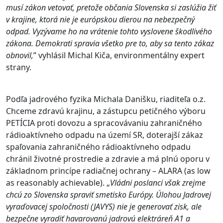
musí zákon vetovať, pretože občania Slovenska si zaslúžia žiť
v krajine, ktorá nie je európskou dierou na nebezpečný
odpad. Vyzývame ho na vrátenie tohto vyslovene škodlivého
zákona. Demokrati spravia všetko pre to, aby sa tento zákaz
obnovil,
” vyhlásil Michal Kiča, environmentálny expert
strany.
Podľa jadrového fyzika Michala Danišku, riaditeľa o.z.
Chceme zdravú krajinu, a zástupcu petičného výboru
PETÍCIA proti dovozu a spracovávaniu zahraničného
rádioaktívneho odpadu na území SR, doterajší zákaz
spaľovania zahraničného rádioaktívneho odpadu
chránil životné prostredie a zdravie a má plnú oporu v
základnom princípe radiačnej ochrany – ALARA (as low
as reasonably achievable). „
Vládni poslanci však zrejme
chcú zo Slovenska spraviť smetisko Európy. Úlohou Jadrovej
vyraďovacej spoločnosti (JAVYS) nie je generovať zisk, ale
bezpečne vyradiť havarovanú jadrovú elektráreň A1 a