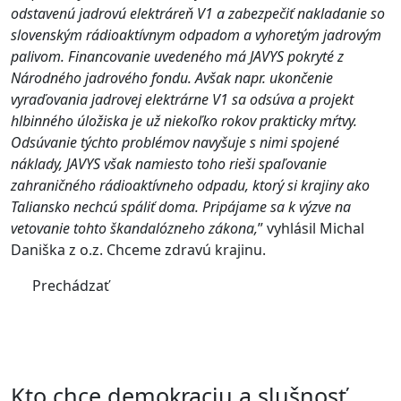
odstavenú jadrovú elektráreň V1 a zabezpečiť nakladanie so
slovenským rádioaktívnym odpadom a vyhoretým jadrovým
palivom. Financovanie uvedeného má JAVYS pokryté z
Národného jadrového fondu. Avšak napr. ukončenie
vyraďovania jadrovej elektrárne V1 sa odsúva a projekt
hlbinného úložiska je už niekoľko rokov prakticky mŕtvy.
Odsúvanie týchto problémov navyšuje s nimi spojené
náklady, JAVYS však namiesto toho rieši spaľovanie
zahraničného rádioaktívneho odpadu, ktorý si krajiny ako
Taliansko nechcú spáliť doma. Pripájame sa k výzve na
vetovanie tohto škandalózneho zákona,
” vyhlásil Michal
Daniška z o.z. Chceme zdravú krajinu.
Prechádzať
Kto chce demokraciu a slušnosť