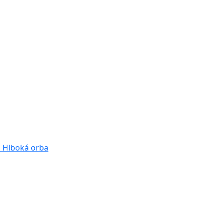
a
Hlboká orba