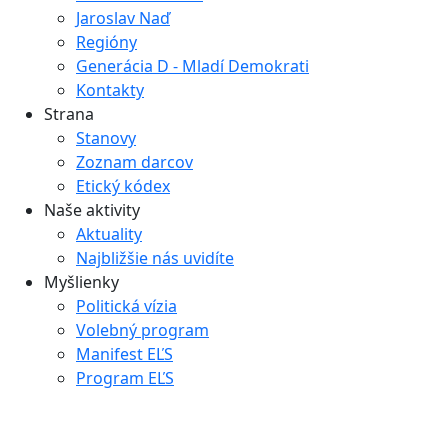
Jaroslav Naď
Regióny
Generácia D - Mladí Demokrati
Kontakty
Strana
Stanovy
Zoznam darcov
Etický kódex
Naše aktivity
Aktuality
Najbližšie nás uvidíte
Myšlienky
Politická vízia
Volebný program
Manifest EĽS
Program EĽS