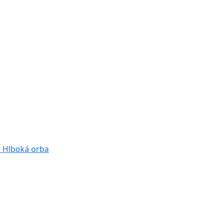
a
Hlboká orba