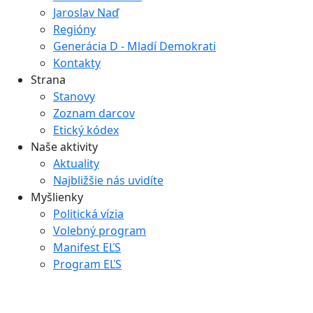
Jaroslav Naď
Regióny
Generácia D - Mladí Demokrati
Kontakty
Strana
Stanovy
Zoznam darcov
Etický kódex
Naše aktivity
Aktuality
Najbližšie nás uvidíte
Myšlienky
Politická vízia
Volebný program
Manifest EĽS
Program EĽS