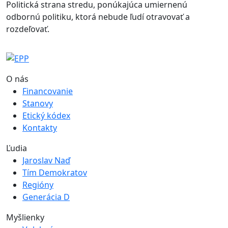
Politická strana stredu, ponúkajúca umiernenú
odbornú politiku, ktorá nebude ľudí otravovať a
rozdeľovať.
O nás
Financovanie
Stanovy
Etický kódex
Kontakty
Ľudia
Jaroslav Naď
Tím Demokratov
Regióny
Generácia D
Myšlienky