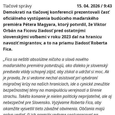
Tlačové správy
15. 04. 2026 / 9:43
Demokrati na tlačovej konferencii prezentovali časť
oficiálneho vystúpenia budúceho maďarského
premiéra Pétera Magyara, ktorý potvrdil, že Viktor
Orbán na Ficovu žiadosť pred ostatnými
slovenskými voľbami v roku 2023 dal na hranicu
navoziť migrantov, a to na priamu žiadosť Roberta
Fica.
„Fico sa neštíti absolútne ničoho a slová nového
maďarského premiéra potvrdzujú, ako ďaleko je slovenský
predseda vlády schopný zájsť, aby získal a udržal si moc. Ak
je pravda, že si vedome nechal asistovať pri vytváraní
migračnej krízy na našich hraniciach, ide o cynické zneužitie
bezpečnostnej témy na manipuláciu verejnosti a šírenie
strachu. Takéto konanie je nielen politicky neprijateľné, ale aj
nebezpečné pre Slovensko. Vyzývame Roberta Fica, aby
okamžite vysvetlil tieto závažné obvinenia. Občania majú
právo vedieť, či ich premiér vedome spolupracoval na