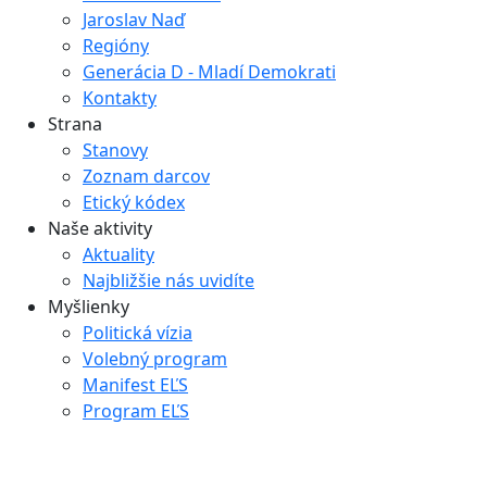
Jaroslav Naď
Regióny
Generácia D - Mladí Demokrati
Kontakty
Strana
Stanovy
Zoznam darcov
Etický kódex
Naše aktivity
Aktuality
Najbližšie nás uvidíte
Myšlienky
Politická vízia
Volebný program
Manifest EĽS
Program EĽS