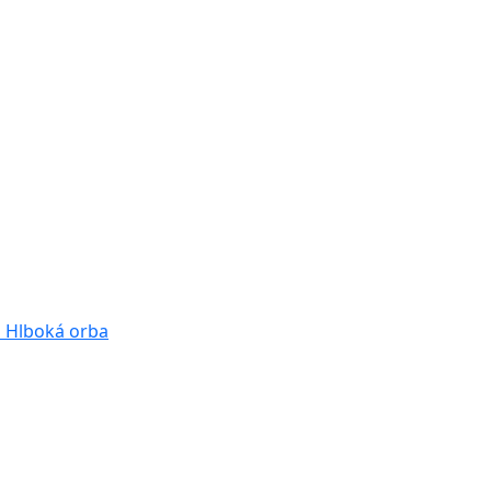
a
Hlboká orba