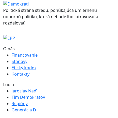
Politická strana stredu, ponúkajúca umiernenú
odbornú politiku, ktorá nebude ľudí otravovať a
rozdeľovať.
O nás
Financovanie
Stanovy
Etický kódex
Kontakty
Ľudia
Jaroslav Naď
Tím Demokratov
Regióny
Generácia D