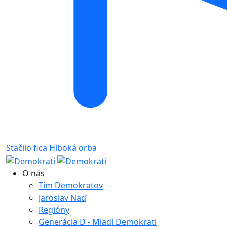
Stačilo fica
Hlboká orba
O nás
Tím Demokratov
Jaroslav Naď
Regióny
Generácia D - Mladí Demokrati