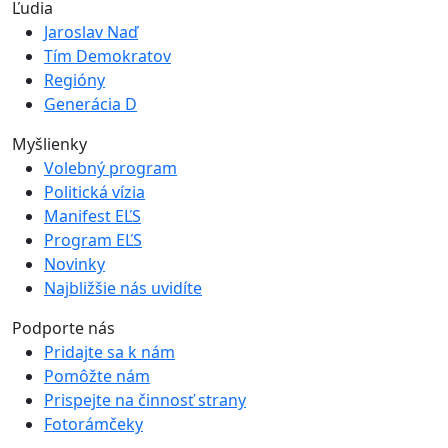
Ľudia
Jaroslav Naď
Tím Demokratov
Regióny
Generácia D
Myšlienky
Volebný program
Politická vízia
Manifest EĽS
Program EĽS
Novinky
Najbližšie nás uvidíte
Podporte nás
Pridajte sa k nám
Pomôžte nám
Prispejte na činnosť strany
Fotorámčeky