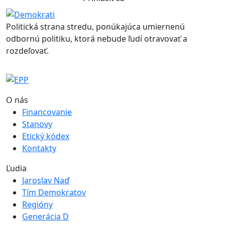
Politická strana stredu, ponúkajúca umiernenú
odbornú politiku, ktorá nebude ľudí otravovať a
rozdeľovať.
O nás
Financovanie
Stanovy
Etický kódex
Kontakty
Ľudia
Jaroslav Naď
Tím Demokratov
Regióny
Generácia D