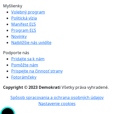
Myšlienky
Volebný program
Politická vízia
Manifest EĽS
Program EĽS
Novinky
Najbližšie nás uvidíte
Podporte nás
Pridajte sa k nám
Pomôžte nám
Prispejte na činnosť strany
Fotorámčeky
Copyright © 2023 Demokrati
Všetky práva vyhradené.
Spôsob spracovania a ochrana osobných údajov
Nastavenie cookies