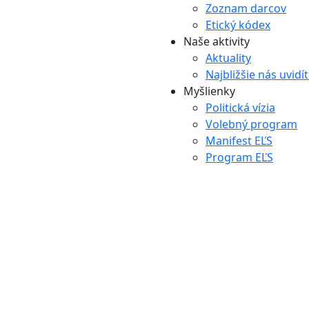
Zoznam darcov
Etický kódex
Naše aktivity
Aktuality
Najbližšie nás uvidí
Myšlienky
Politická vízia
Volebný program
Manifest EĽS
Program EĽS