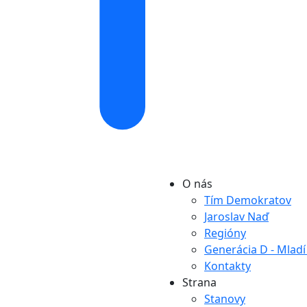
O nás
Tím Demokratov
Jaroslav Naď
Regióny
Generácia D - Mlad
Kontakty
Strana
Stanovy