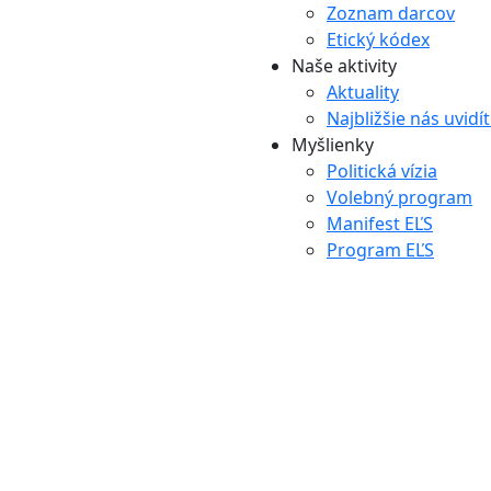
Zoznam darcov
Etický kódex
Naše aktivity
Aktuality
Najbližšie nás uvidí
Myšlienky
Politická vízia
Volebný program
Manifest EĽS
Program EĽS