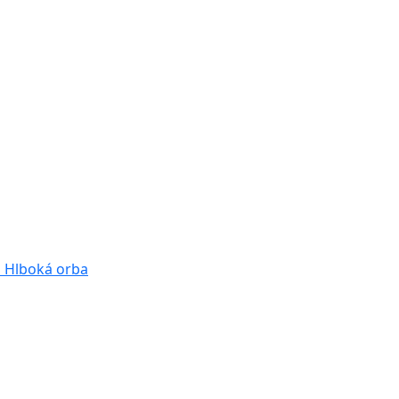
a
Hlboká orba