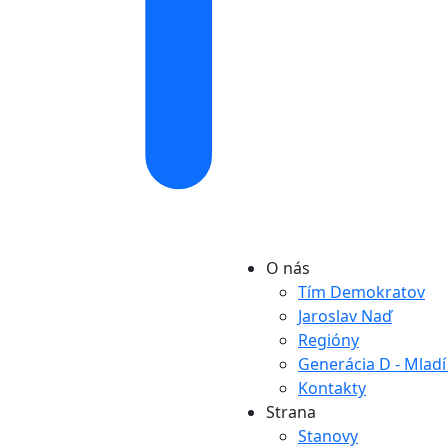
O nás
Tím Demokratov
Jaroslav Naď
Regióny
Generácia D - Mlad
Kontakty
Strana
Stanovy