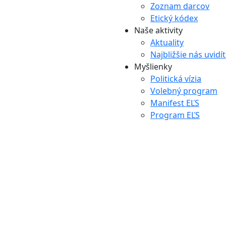
Zoznam darcov
Etický kódex
Naše aktivity
Aktuality
Najbližšie nás uvidí
Myšlienky
Politická vízia
Volebný program
Manifest EĽS
Program EĽS