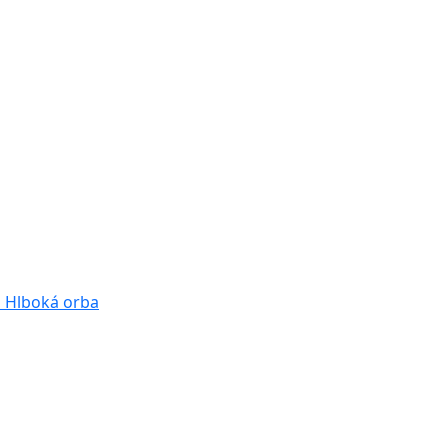
a
Hlboká orba