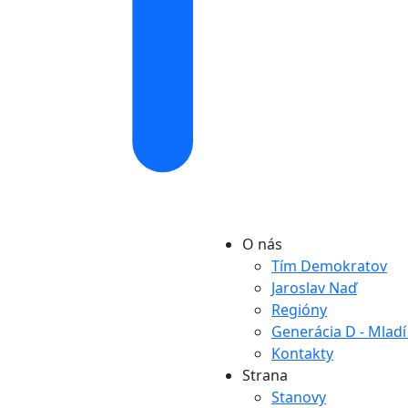
O nás
Tím Demokratov
Jaroslav Naď
Regióny
Generácia D - Mlad
Kontakty
Strana
Stanovy