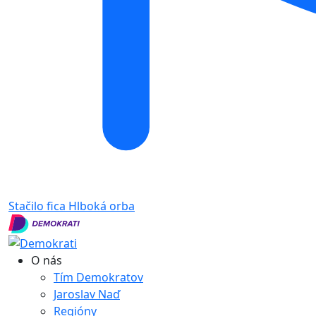
Stačilo fica
Hlboká orba
O nás
Tím Demokratov
Jaroslav Naď
Regióny