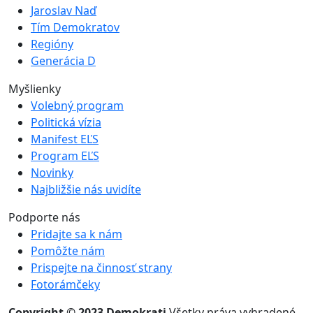
Jaroslav Naď
Tím Demokratov
Regióny
Generácia D
Myšlienky
Volebný program
Politická vízia
Manifest EĽS
Program EĽS
Novinky
Najbližšie nás uvidíte
Podporte nás
Pridajte sa k nám
Pomôžte nám
Prispejte na činnosť strany
Fotorámčeky
Copyright © 2023 Demokrati
Všetky práva vyhradené.