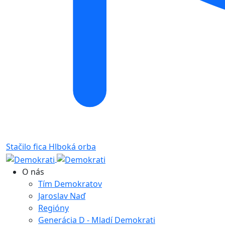
Stačilo fica
Hlboká orba
O nás
Tím Demokratov
Jaroslav Naď
Regióny
Generácia D - Mladí Demokrati