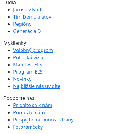
Ľudia
Jaroslav Naď
Tím Demokratov
Regióny
Generácia D
Myšlienky
Volebný program
Politická vízia
Manifest EĽS
Program EĽS
Novinky
Najbližšie nás uvidíte
Podporte nás
Pridajte sa k nám
Pomôžte nám
Prispejte na činnosť strany
Fotorámčeky