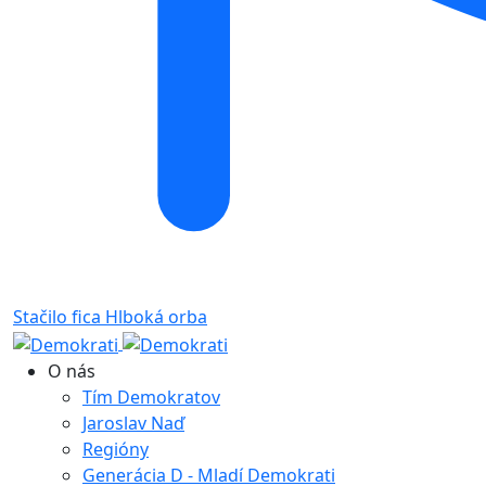
Stačilo fica
Hlboká orba
O nás
Tím Demokratov
Jaroslav Naď
Regióny
Generácia D - Mladí Demokrati