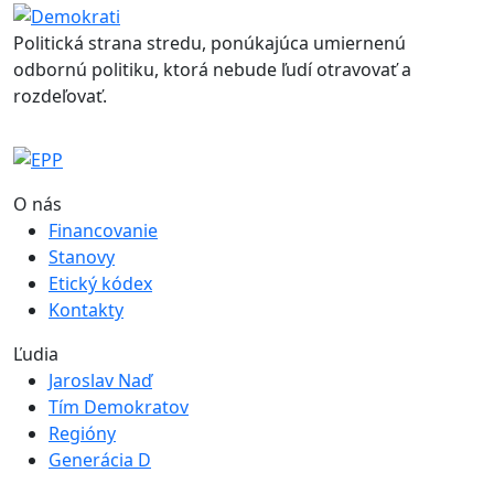
Politická strana stredu, ponúkajúca umiernenú
odbornú politiku, ktorá nebude ľudí otravovať a
rozdeľovať.
O nás
Financovanie
Stanovy
Etický kódex
Kontakty
Ľudia
Jaroslav Naď
Tím Demokratov
Regióny
Generácia D