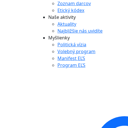
Zoznam darcov
Etický kódex
Naše aktivity
Aktuality
Najbližšie nás uvidíte
Myšlienky
Politická vízia
Volebný program
Manifest EĽS
Program EĽS