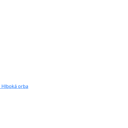
a
Hlboká orba