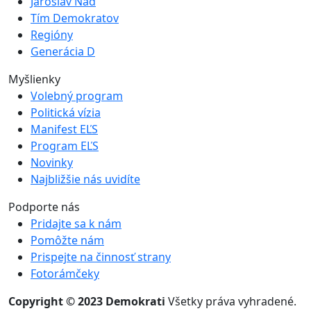
Jaroslav Naď
Tím Demokratov
Regióny
Generácia D
Myšlienky
Volebný program
Politická vízia
Manifest EĽS
Program EĽS
Novinky
Najbližšie nás uvidíte
Podporte nás
Pridajte sa k nám
Pomôžte nám
Prispejte na činnosť strany
Fotorámčeky
Copyright © 2023 Demokrati
Všetky práva vyhradené.