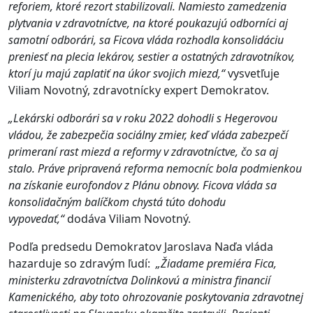
reforiem, ktoré rezort stabilizovali. Namiesto zamedzenia
plytvania v zdravotníctve, na ktoré poukazujú odborníci aj
samotní odborári, sa Ficova vláda rozhodla konsolidáciu
preniesť na plecia lekárov, sestier a ostatných zdravotníkov,
ktorí ju majú zaplatiť na úkor svojich miezd,“
vysvetľuje
Viliam Novotný, zdravotnícky expert Demokratov.
„Lekárski odborári sa v roku 2022 dohodli s Hegerovou
vládou, že zabezpečia sociálny zmier, keď vláda zabezpečí
primeraní rast miezd a reformy v zdravotníctve, čo sa aj
stalo. Práve pripravená reforma nemocníc bola podmienkou
na získanie eurofondov z Plánu obnovy. Ficova vláda sa
konsolidačným balíčkom chystá túto dohodu
vypovedať,“
dodáva Viliam Novotný.
Podľa predsedu Demokratov Jaroslava Naďa vláda
hazarduje so zdravým ľudí:
„Žiadame premiéra Fica,
ministerku zdravotníctva Dolinkovú a ministra financií
Kamenického, aby toto ohrozovanie poskytovania zdravotnej