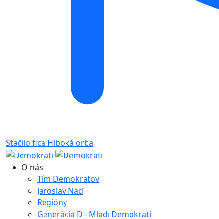
Stačilo fica
Hlboká orba
O nás
Tím Demokratov
Jaroslav Naď
Regióny
Generácia D - Mladí Demokrati