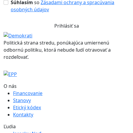
Súhlasím
so
Zásadami ochrany a spracúvania
osobných údajov
Prihlásiť sa
Politická strana stredu, ponúkajúca umiernenú
odbornú politiku, ktorá nebude ľudí otravovať a
rozdeľovať.
O nás
Financovanie
Stanovy
Etický kódex
Kontakty
Ľudia