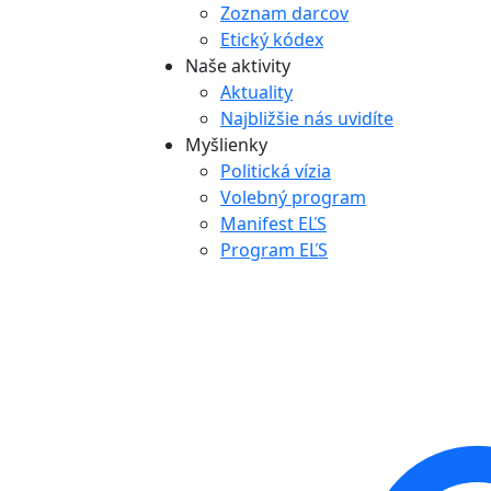
Zoznam darcov
Etický kódex
Naše aktivity
Aktuality
Najbližšie nás uvidíte
Myšlienky
Politická vízia
Volebný program
Manifest EĽS
Program EĽS