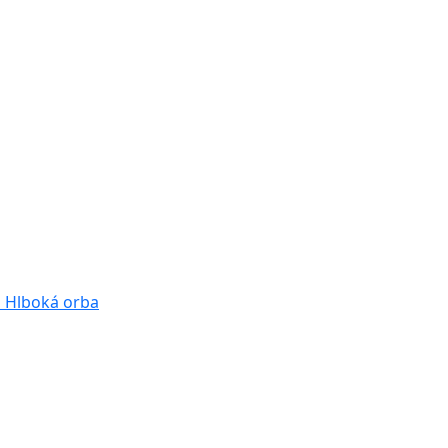
a
Hlboká orba