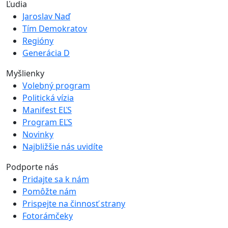
Ľudia
Jaroslav Naď
Tím Demokratov
Regióny
Generácia D
Myšlienky
Volebný program
Politická vízia
Manifest EĽS
Program EĽS
Novinky
Najbližšie nás uvidíte
Podporte nás
Pridajte sa k nám
Pomôžte nám
Prispejte na činnosť strany
Fotorámčeky