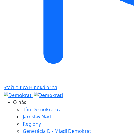
Stačilo fica
Hlboká orba
O nás
Tím Demokratov
Jaroslav Naď
Regióny
Generácia D - Mladí Demokrati