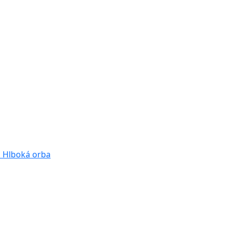
a
Hlboká orba