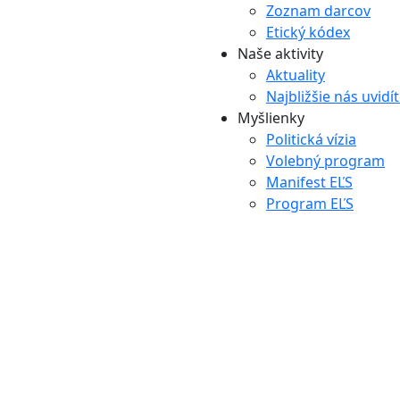
Zoznam darcov
Etický kódex
Naše aktivity
Aktuality
Najbližšie nás uvidí
Myšlienky
Politická vízia
Volebný program
Manifest EĽS
Program EĽS