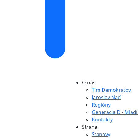
O nás
Tím Demokratov
Jaroslav Naď
Regióny
Generácia D - Mlad
Kontakty
Strana
Stanovy