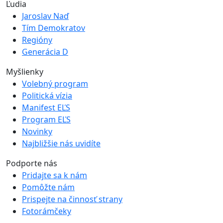
Ľudia
Jaroslav Naď
Tím Demokratov
Regióny
Generácia D
Myšlienky
Volebný program
Politická vízia
Manifest EĽS
Program EĽS
Novinky
Najbližšie nás uvidíte
Podporte nás
Pridajte sa k nám
Pomôžte nám
Prispejte na činnosť strany
Fotorámčeky