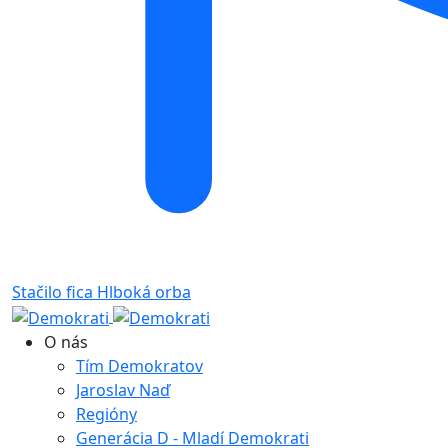
Stačilo fica
Hlboká orba
O nás
Tím Demokratov
Jaroslav Naď
Regióny
Generácia D - Mladí Demokrati