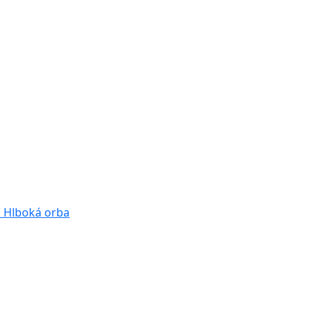
a
Hlboká orba