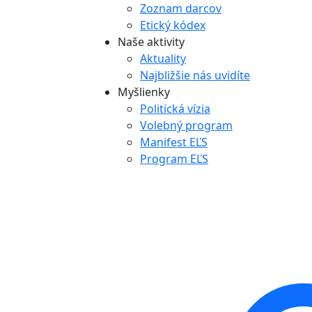
Zoznam darcov
Etický kódex
Naše aktivity
Aktuality
Najbližšie nás uvidíte
Myšlienky
Politická vízia
Volebný program
Manifest EĽS
Program EĽS