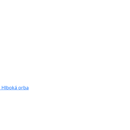
a
Hlboká orba