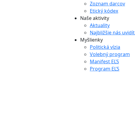
Zoznam darcov
Etický kódex
Naše aktivity
Aktuality
Najbližšie nás uvidí
Myšlienky
Politická vízia
Volebný program
Manifest EĽS
Program EĽS