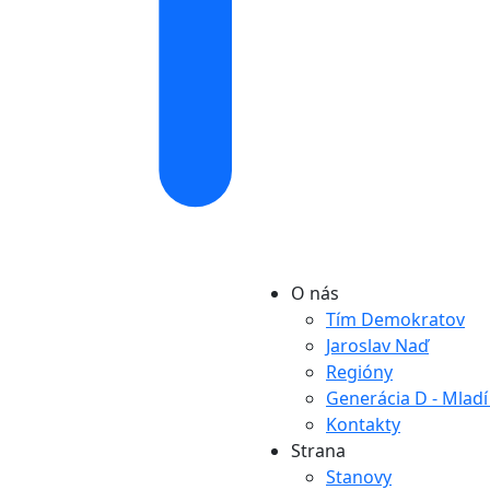
O nás
Tím Demokratov
Jaroslav Naď
Regióny
Generácia D - Mlad
Kontakty
Strana
Stanovy