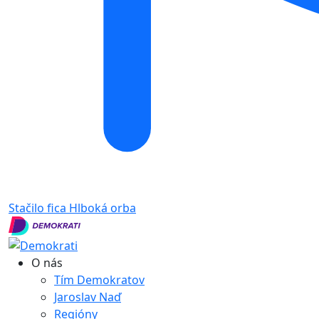
Stačilo fica
Hlboká orba
O nás
Tím Demokratov
Jaroslav Naď
Regióny