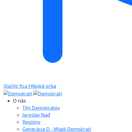
Stačilo fica
Hlboká orba
O nás
Tím Demokratov
Jaroslav Naď
Regióny
Generácia D - Mladí Demokrati