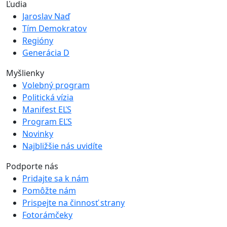
Ľudia
Jaroslav Naď
Tím Demokratov
Regióny
Generácia D
Myšlienky
Volebný program
Politická vízia
Manifest EĽS
Program EĽS
Novinky
Najbližšie nás uvidíte
Podporte nás
Pridajte sa k nám
Pomôžte nám
Prispejte na činnosť strany
Fotorámčeky