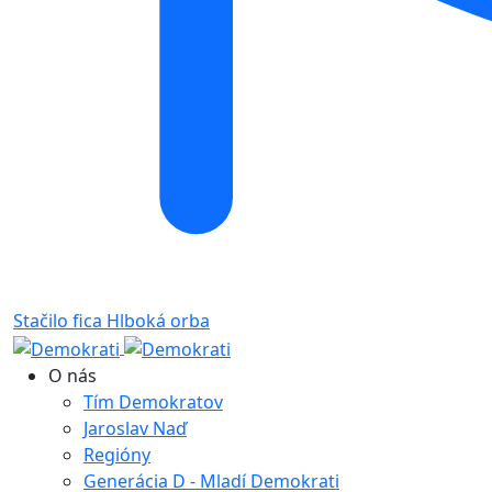
Stačilo fica
Hlboká orba
O nás
Tím Demokratov
Jaroslav Naď
Regióny
Generácia D - Mladí Demokrati