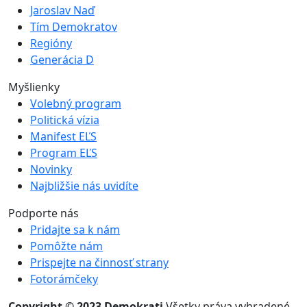
Jaroslav Naď
Tím Demokratov
Regióny
Generácia D
Myšlienky
Volebný program
Politická vízia
Manifest EĽS
Program EĽS
Novinky
Najbližšie nás uvidíte
Podporte nás
Pridajte sa k nám
Pomôžte nám
Prispejte na činnosť strany
Fotorámčeky
Copyright © 2023 Demokrati
Všetky práva vyhradené.