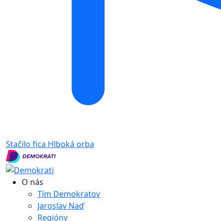
Stačilo fica
Hlboká orba
O nás
Tím Demokratov
Jaroslav Naď
Regióny