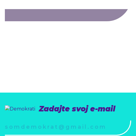
Kto chce demokraciu
a slušnosť nech sa
prihlási
(k odberu newslettra)
Zadajte svoj e-mail