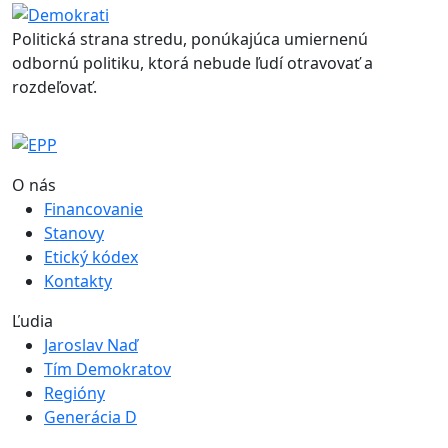
Politická strana stredu, ponúkajúca umiernenú
odbornú politiku, ktorá nebude ľudí otravovať a
rozdeľovať.
O nás
Financovanie
Stanovy
Etický kódex
Kontakty
Ľudia
Jaroslav Naď
Tím Demokratov
Regióny
Generácia D