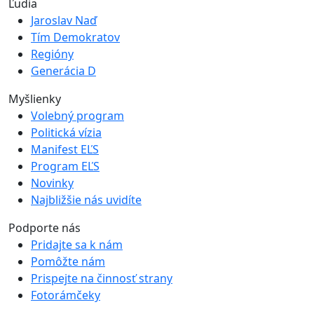
Ľudia
Jaroslav Naď
Tím Demokratov
Regióny
Generácia D
Myšlienky
Volebný program
Politická vízia
Manifest EĽS
Program EĽS
Novinky
Najbližšie nás uvidíte
Podporte nás
Pridajte sa k nám
Pomôžte nám
Prispejte na činnosť strany
Fotorámčeky