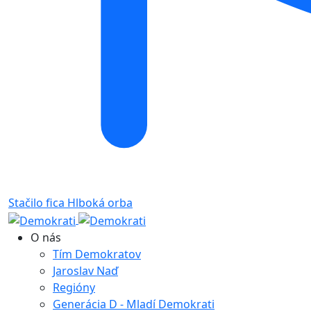
Stačilo fica
Hlboká orba
O nás
Tím Demokratov
Jaroslav Naď
Regióny
Generácia D - Mladí Demokrati